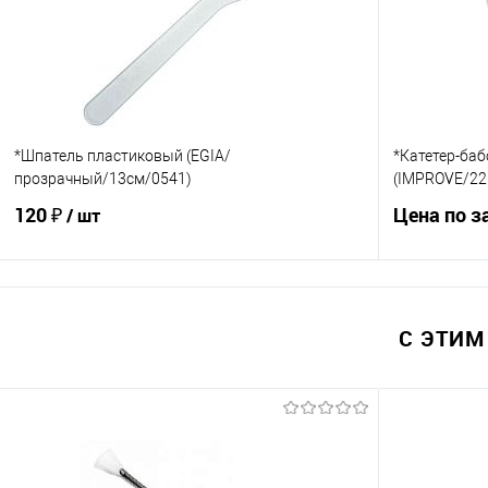
В избранное
Под заказ
В избранно
*Шпатель пластиковый (EGIA/
*Катетер-баб
прозрачный/13см/0541)
(IMPROVE/22
120 ₽
Цена по з
/ шт
В корзину
С ЭТИМ
Купить в 1
Купить в 1 клик
Сравнение
В избранно
В избранное
Под заказ