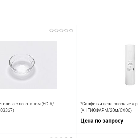
толога с логотипом (EGIA/
*Салфетки целлюлозные в р
203367)
(АНГИОФАРМ/20м/CX06)
Цена по запросу