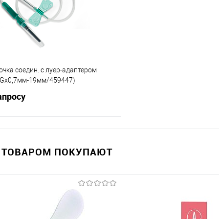
е
В наличии
В избранное
очка соедин. с луер-адаптером
Gx0,7мм-19мм/459447)
апросу
Запросить цену
 ТОВАРОМ ПОКУПАЮТ
 клик
Сравнение
е
Под заказ