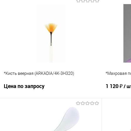
Запросить цену
Купить в 1 клик
Сравнение
Купить в 1
В избранное
Под заказ
В избранно
*Кисть веерная (ARKADIA/4К-3Н320)
*Махровая п
Цена по запросу
1 120 ₽
/ ш
Запросить цену
Купить в 1 клик
Сравнение
Купить в 1