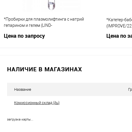
*Пробирки для плазмолифтинга с натрий
*Катетер-баб
гепарином и гелем (LIND-
(IMPROVE/22
VAC/9мл/16x100мм/HG3900)
Цена по запросу
Цена по з
Запросить цену
НАЛИЧИЕ В МАГАЗИНАХ
Купить в 1 клик
Сравнение
Купить в 1
В избранное
Под заказ
В избранно
Название
Г
Комиссионный склад (йц)
загрузка карты...