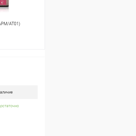
АРМ/AT01)
ь цену
Сравнение
Под заказ
аличие
достаточно