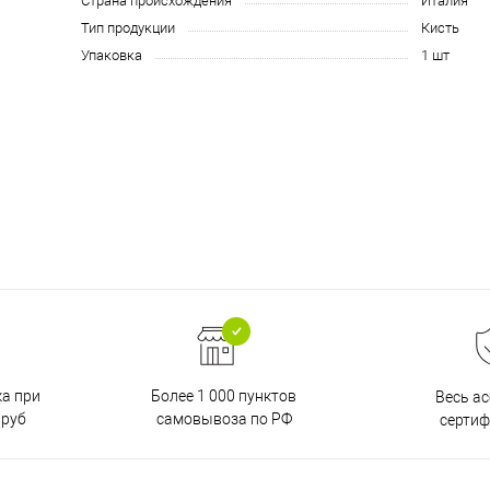
Страна происхождения
Италия
Тип продукции
Кисть
Упаковка
1 шт
ка при
Более 1 000 пунктов
Весь а
 руб
самовывоза по РФ
серти