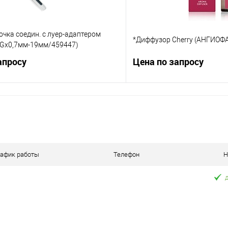
очка соедин. с луер-адаптером
*Диффузор Cherry (АНГИОФ
Gx0,7мм-19мм/459447)
апросу
Цена по запросу
Запросить цену
Запросит
 клик
Сравнение
Купить в 1 клик
е
Под заказ
В избранное
рафик работы
Телефон
Н