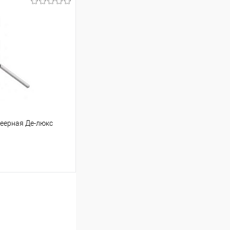
ь цену
Сравнение
Под заказ
веерная Де-люкс
ину
Сравнение