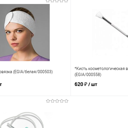
Запросит
В корзину
Купить в 1 клик
 клик
Сравнение
В избранное
е
Под заказ
*Кисть косметологическая 
овязка (EGIA/белая/000503)
(EGIA/000558)
620 ₽
т
/ шт
В корзину
В корз
 клик
Сравнение
Купить в 1 клик