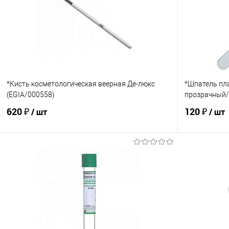
*Кисть косметологическая веерная Де-люкс
*Шпатель пл
(EGIA/000558)
прозрачный/
620 ₽
120 ₽
/ шт
/ шт
В корзину
Купить в 1 клик
Сравнение
Купить в 1
В избранное
В наличии
В избранно