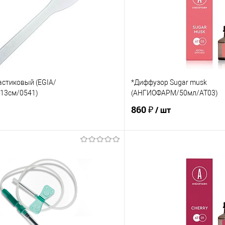
астиковый (EGIA/
*Диффузор Sugar musk
13см/0541)
(АНГИОФАРМ/50мл/AT03)
860 ₽
/ шт
В корзину
В корз
 клик
Сравнение
Купить в 1 клик
е
Под заказ
В избранное