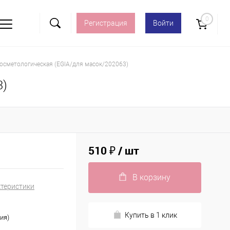
0
Регистрация
Войти
косметологическая (EGIA/для масок/202063)
3)
510 ₽
/ шт
В корзину
ктеристики
Купить в 1 клик
ия)