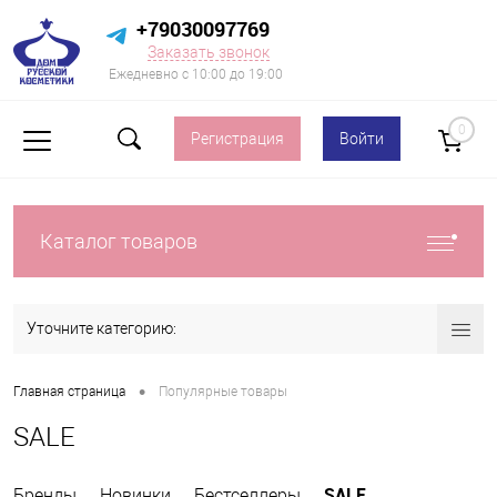
+79030097769
Заказать звонок
Ежедневно с 10:00 до 19:00
0
Регистрация
Войти
Каталог товаров
Уточните категорию:
•
Главная страница
Популярные товары
SALE
SALE
Бренды
Новинки
Бестселлеры