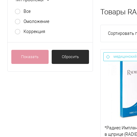
Товары RA
Все
Омоложение
Коррекция
Сортировать п
Показать
Сбросить
медицинский
*Радиес Импла
в щприце (RADI