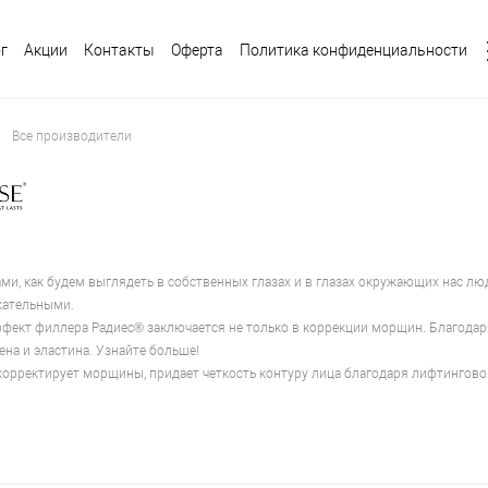
г
Акции
Контакты
Оферта
Политика конфиденциальности
Все производители
ми, как будем выглядеть в собственных глазах и в глазах окружающих нас 
кательными.
фект филлера Радиес® заключается не только в коррекции морщин. Благодар
ена и эластина. Узнайте больше!
орректирует морщины, придает четкость контуру лица благодаря лифтинговому