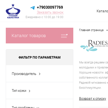
+79030097769
Катало
Заказать звонок
Ежедневно с 10:00 до 19:00
•
Главная страница
Каталог товаров
ФИЛЬТР ПО ПАРАМЕТРАМ
Мы всегда решаем са
молодыми и привле
Хорошие новости: эф
Производитель
собственного коллаг
RADIESSE (США)
Радиес® мгновенно к
биостимуляции.
Тип кожи
Для всех типов
Возврат к списку
Тип проблемы