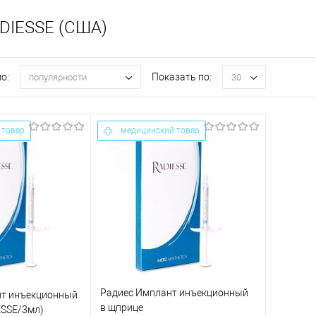
DIESSE (США)
о:
Показать по:
популярности
30
 товар
медицинский товар
Радиес Имплант инъекционный
нт инъекционный
в щприце
ESSE/3мл)