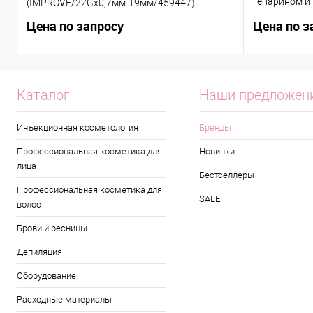
гепарином и 
(IMPROVE/22Gx0,7мм-19мм/459447)
VAC/9мл/16
Цена по запросу
Цена по з
Каталог
Наши предложен
Инъекционная косметология
Бренды
Профессиональная косметика для
Новинки
лица
Бестселлеры
Профессиональная косметика для
SALE
волос
Брови и ресницы
Депиляция
Оборудование
Расходные материалы