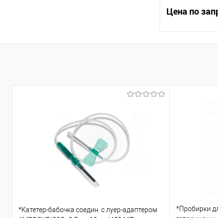
Цена по зап
Остав
Купить в 1 кл
В избранное
*Пробирки д
*Катетер-бабочка соедин. с луер-адаптером