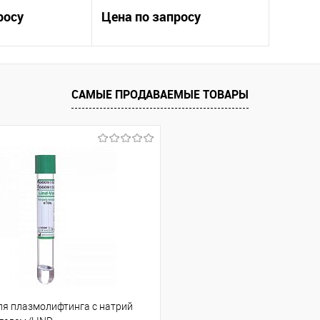
(RADIESEE/1,5мл/8071M26K1)
росу
Цена по запросу
ить заявку
Оставить заявку
САМЫЕ ПРОДАВАЕМЫЕ ТОВАРЫ
ик
Сравнение
Купить в 1 клик
Сравнение
Под заказ
В избранное
Под заказ
ля плазмолифтинга с натрий